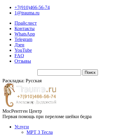
+7(910)466-56-74
1@trauma.ru
Прайслист
Контакты
WhatsApp
Telegram
Дзен
YouTube
FAQ
Отзывы
Раскладка: Русская
МосРентген Центр
Первая помощь при переломе шейки бедра
Услуги
МРТ 3 Тесла