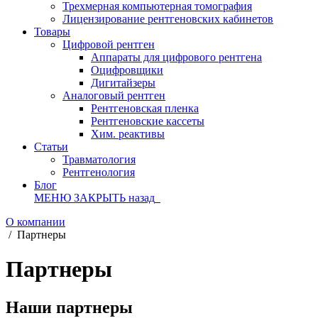
Трехмерная компьютерная томография
Лицензирование рентгеновских кабинетов
Товары
Цифровой рентген
Аппараты для цифрового рентгена
Оцифровщики
Дигитайзеры
Аналоговый рентген
Рентгеновская пленка
Рентгеновские кассеты
Хим. реактивы
Статьи
Травматология
Рентгенология
Блог
МЕНЮ
ЗАКРЫТЬ
назад
О компании
/
Партнеры
Партнеры
Наши партнеры