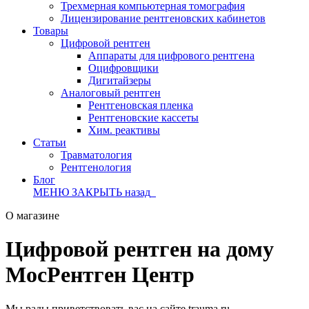
Трехмерная компьютерная томография
Лицензирование рентгеновских кабинетов
Товары
Цифровой рентген
Аппараты для цифрового рентгена
Оцифровщики
Дигитайзеры
Аналоговый рентген
Рентгеновская пленка
Рентгеновские кассеты
Хим. реактивы
Статьи
Травматология
Рентгенология
Блог
МЕНЮ
ЗАКРЫТЬ
назад
О магазине
Цифровой рентген на дому
МосРентген Центр
Мы рады приветствовать вас на сайте trauma.ru.