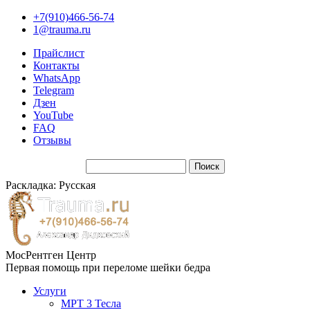
+7(910)466-56-74
1@trauma.ru
Прайслист
Контакты
WhatsApp
Telegram
Дзен
YouTube
FAQ
Отзывы
Раскладка: Русская
МосРентген Центр
Первая помощь при переломе шейки бедра
Услуги
МРТ 3 Тесла