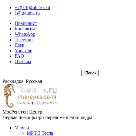
+7(910)466-56-74
1@trauma.ru
Прайслист
Контакты
WhatsApp
Telegram
Дзен
YouTube
FAQ
Отзывы
Раскладка: Русская
МосРентген Центр
Первая помощь при переломе шейки бедра
Услуги
МРТ 3 Тесла