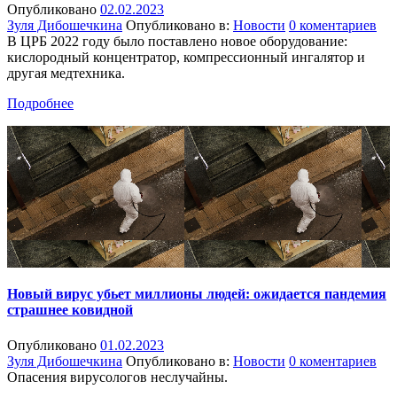
Опубликовано
02.02.2023
Зуля Дибошечкина
Опубликовано в:
Новости
0 коментариев
В ЦРБ 2022 году было поставлено новое оборудование:
кислородный концентратор, компрессионный ингалятор и
другая медтехника.
Подробнее
Новый вирус убьет миллионы людей: ожидается пандемия
страшнее ковидной
Опубликовано
01.02.2023
Зуля Дибошечкина
Опубликовано в:
Новости
0 коментариев
Опасения вирусологов неслучайны.