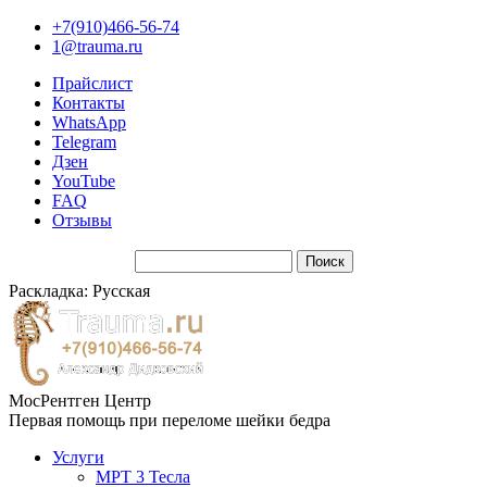
+7(910)466-56-74
1@trauma.ru
Прайслист
Контакты
WhatsApp
Telegram
Дзен
YouTube
FAQ
Отзывы
Раскладка: Русская
МосРентген Центр
Первая помощь при переломе шейки бедра
Услуги
МРТ 3 Тесла