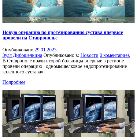
Новую операцию по протезированию сустава впервые
провели на Ставрополье
Опубликовано
29.01.2023
Зуля Дибошечкина
Опубликовано в:
Новости
0 коментариев
В Ставрополе врачи второй больницы впервые в регионе
провели операцию «одномыщелковое эндопротезирование
коленного сустава».
Подробнее