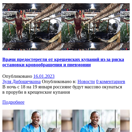
Врачи предостерегли от крещенских купаний из-за риска
остановки кровообращения и пневмонии
Опубликовано
16.01.2023
Зуля Дибошечкина
Опубликовано в:
Новости
0 коментариев
В ночь с 18 на 19 января россияне будут массово окунаться
в проруби в крещенские купания
Подробнее