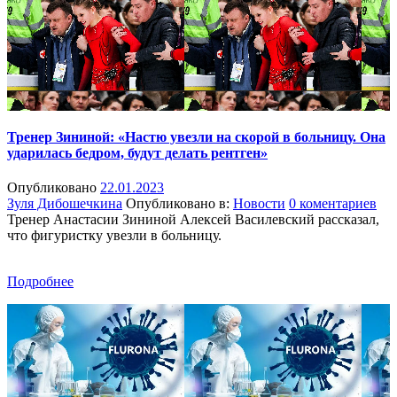
Тренер Зининой: «Настю увезли на скорой в больницу. Она
ударилась бедром, будут делать рентген»
Опубликовано
22.01.2023
Зуля Дибошечкина
Опубликовано в:
Новости
0 коментариев
Тренер Анастасии Зининой Алексей Василевский рассказал,
что фигуристку увезли в больницу.
Подробнее