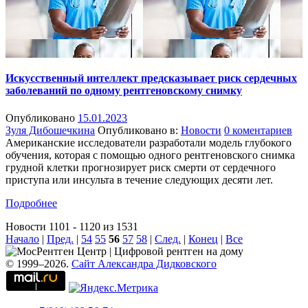
Искусственный интеллект предсказывает риск сердечных
заболеваний по одному рентгеновскому снимку
Опубликовано
15.01.2023
Зуля Дибошечкина
Опубликовано в:
Новости
0 коментариев
Американские исследователи разработали модель глубокого
обучения, которая с помощью одного рентгеновского снимка
грудной клетки прогнозирует риск смерти от сердечного
приступа или инсульта в течение следующих десяти лет.
Подробнее
Новости 1101 - 1120 из 1531
Начало
|
Пред.
|
54
55
56
57
58
|
След.
|
Конец
|
Все
© 1999–2026.
Сайт Александра Дидковского