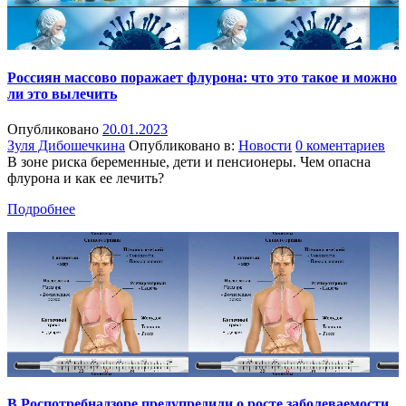
Россиян массово поражает флурона: что это такое и можно
ли это вылечить
Опубликовано
20.01.2023
Зуля Дибошечкина
Опубликовано в:
Новости
0 коментариев
В зоне риска беременные, дети и пенсионеры. Чем опасна
флурона и как ее лечить?
Подробнее
В Роспотребнадзоре предупредили о росте заболеваемости