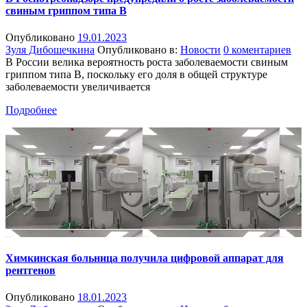
свиным гриппом типа B
Опубликовано
19.01.2023
Зуля Дибошечкина
Опубликовано в:
Новости
0 коментариев
В России велика вероятность роста заболеваемости свиным
гриппом типа B, поскольку его доля в общей структуре
заболеваемости увеличивается
Подробнее
Химкинская больница получила цифровой аппарат для
рентгенов
Опубликовано
18.01.2023