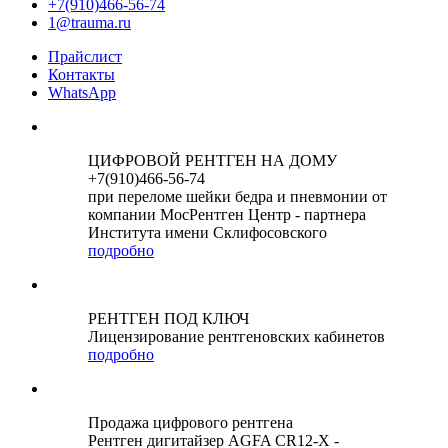
+7(910)466-56-74
1@trauma.ru
Прайслист
Контакты
WhatsApp
ЦИФРОВОЙ РЕНТГЕН НА ДОМУ
+7(910)466-56-74
при переломе шейки бедра и пневмонии от
компании МосРентген Центр - партнера
Института имени Склифосовского
подробно
РЕНТГЕН ПОД КЛЮЧ
Лицензирование рентгеновских кабинетов
подробно
Продажа цифрового рентгена
Рентген дигитайзер AGFA CR12-X -