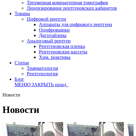
Трехмерная компьютерная томография
Лицензирование рентгеновских кабинетов
Товары
Цифровой рентген
Аппараты для цифрового рентгена
Оцифровщики
Дигитайзеры
Аналоговый рентген
Рентгеновская пленка
Рентгеновские кассеты
Хим. реактивы
Статьи
Травматология
Рентгенология
Блог
МЕНЮ
ЗАКРЫТЬ
назад
Новости
Новости