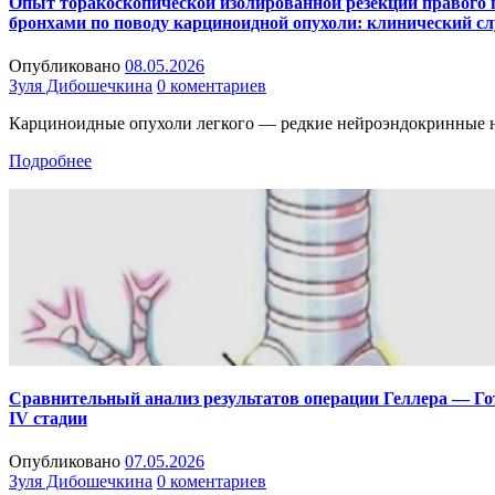
Опыт торакоскопической изолированной резекции правого
бронхами по поводу карциноидной опухоли: клинический с
Опубликовано
08.05.2026
Зуля Дибошечкина
0 коментариев
Карциноидные опухоли легкого — редкие нейроэндокринные н
Подробнее
Сравнительный анализ результатов операции Геллера — Гот
IV стадии
Опубликовано
07.05.2026
Зуля Дибошечкина
0 коментариев