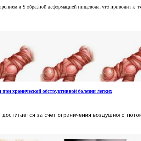
ирением и S образной деформацией пищевода, что приводит к
 при хронической обструктивной болезни легких
достигается за счет ограничения воздушного
пото