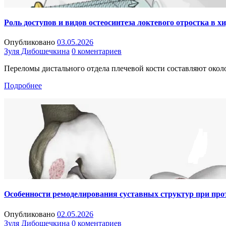
Роль доступов и видов остеосинтеза локтевого отростка в 
Опубликовано
03.05.2026
Зуля Дибошечкина
0 коментариев
Переломы дистального отдела плечевой кости составляют около 
Подробнее
Особенности ремоделирования суставных структур при пр
Опубликовано
02.05.2026
Зуля Дибошечкина
0 коментариев