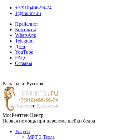
+7(910)466-56-74
1@trauma.ru
Прайслист
Контакты
WhatsApp
Telegram
Дзен
YouTube
FAQ
Отзывы
Раскладка: Русская
МосРентген Центр
Первая помощь при переломе шейки бедра
Услуги
МРТ 3 Тесла