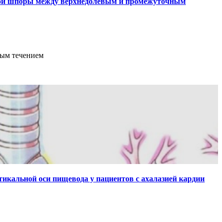
евой шпоры между верхнедолевым и промежуточным
ным течением
икальной оси пищевода у пациентов с ахалазией кардии