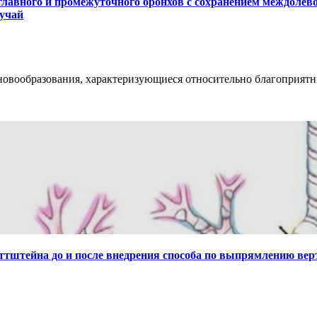
 главного и промежуточного бронхов с сохранением междол
лучай
овообразования, характеризующиеся относительно благоприят
тштейна до и после внедрения способа по выпрямлению верт