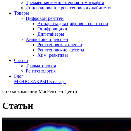
Трехмерная компьютерная томография
Лицензирование рентгеновских кабинетов
Товары
Цифровой рентген
Аппараты для цифрового рентгена
Оцифровщики
Дигитайзеры
Аналоговый рентген
Рентгеновская пленка
Рентгеновские кассеты
Хим. реактивы
Статьи
Травматология
Рентгенология
Блог
МЕНЮ
ЗАКРЫТЬ
назад
Статьи компании МосРентген Центр
Статьи