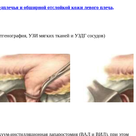
едплечья и обширной отслойкой кожи левого плеча,
тгенография, УЗИ мягких тканей и УЗДГ сосудов)
акуум-инстилляционная лапаростомия (ВАЛ и ВИЛ), при этом