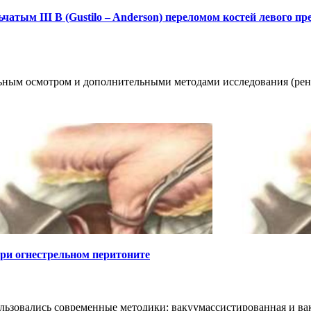
тым III B (Gustilo – Anderson) переломом костей левого пр
льным осмотром и дополнительными методами исследования (рен
ри огнестрельном перитоните
ользовались современные методики: вакуумассистированная и в