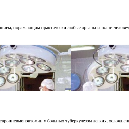
анием, поражающим практически любые органы и ткани человече
левропневмонэктомии у больных туберкулезом легких, осложне