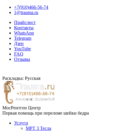
+7(910)466-56-74
1@trauma.ru
Прайслист
Контакты
WhatsApp
Telegram
Дзен
YouTube
FAQ
Отзывы
Раскладка: Русская
МосРентген Центр
Первая помощь при переломе шейки бедра
Услуги
МРТ 3 Тесла