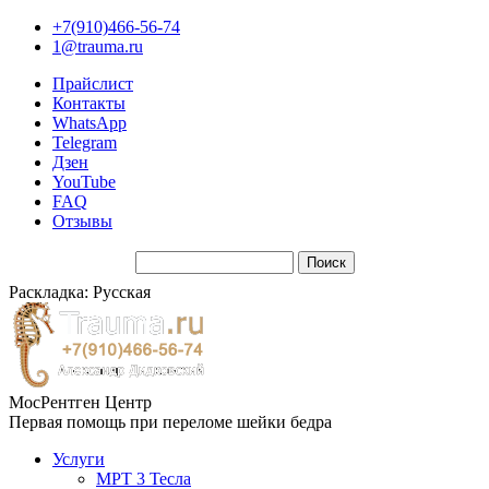
+7(910)466-56-74
1@trauma.ru
Прайслист
Контакты
WhatsApp
Telegram
Дзен
YouTube
FAQ
Отзывы
Раскладка: Русская
МосРентген Центр
Первая помощь при переломе шейки бедра
Услуги
МРТ 3 Тесла