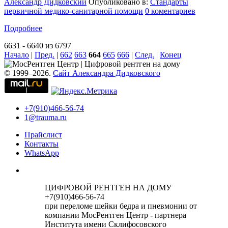
Александр Дидковский
Опубликовано в:
Стандарты
первичной медико-санитарной помощи
0 коментариев
Подробнее
6631 - 6640 из 6797
Начало
|
Пред.
|
662
663
664
665
666
|
След.
|
Конец
© 1999–2026.
Сайт Александра Дидковского
+7(910)466-56-74
1@trauma.ru
Прайслист
Контакты
WhatsApp
ЦИФРОВОЙ РЕНТГЕН НА ДОМУ
+7(910)466-56-74
при переломе шейки бедра и пневмонии от
компании МосРентген Центр - партнера
Института имени Склифосовского