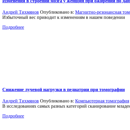
Изменения в строении мозга у женщин при ожирении по д
Андрей Тихмянов
Опубликовано в:
Магнитно-резонансная том
Избыточный вес приводит к изменениям в нашем поведении
Подробнее
Снижение лучевой нагрузки в педиатрии при томографии
Андрей Тихмянов
Опубликовано в:
Компьютерная томография
В исследованиях самых разных категорий сканирование младен
Подробнее