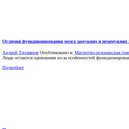
Отличия функционирования мозга замужних и незамужни
Андрей Тихмянов
Опубликовано в:
Магнитно-резонансная том
Люди остаются одинокими из-за особенностей функционирован
Подробнее