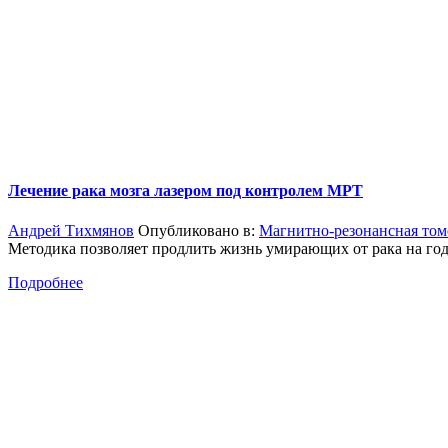
Лечение рака мозга лазером под контролем МРТ
Андрей Тихмянов
Опубликовано в:
Магнитно-резонансная том
Методика позволяет продлить жизнь умирающих от рака на год
Подробнее