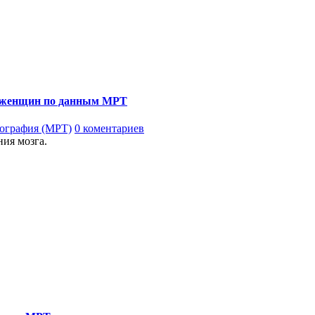
х женщин по данным МРТ
ография (МРТ)
0 коментариев
ия мозга.