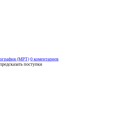
ография (МРТ)
0 коментариев
предсказать поступки