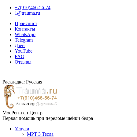
+7(910)466-56-74
1@trauma.ru
Прайслист
Контакты
WhatsApp
Telegram
Дзен
YouTube
FAQ
Отзывы
Раскладка: Русская
МосРентген Центр
Первая помощь при переломе шейки бедра
Услуги
МРТ 3 Тесла