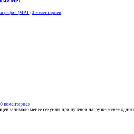
анным МРТ
ография (МРТ)
0 коментариев
0 коментариев
цев занимало менее секунды при лучевой нагрузке менее одного