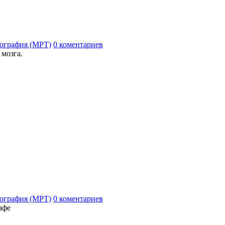
ография (МРТ)
0 коментариев
 мозга.
ография (МРТ)
0 коментариев
афе