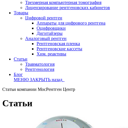
Трехмерная компьютерная томография
Лицензирование рентгеновских кабинетов
Товары
Цифровой рентген
Аппараты для цифрового рентгена
Оцифровщики
Дигитайзеры
Аналоговый рентген
Рентгеновская пленка
Рентгеновские кассеты
Хим. реактивы
Статьи
Травматология
Рентгенология
Блог
МЕНЮ
ЗАКРЫТЬ
назад
Статьи компании МосРентген Центр
Статьи