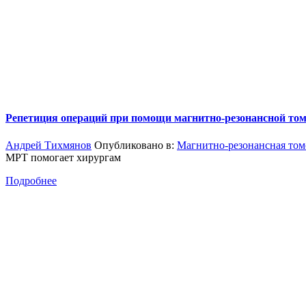
Репетиция операций при помощи магнитно-резонансной то
Андрей Тихмянов
Опубликовано в:
Магнитно-резонансная том
МРТ помогает хирургам
Подробнее