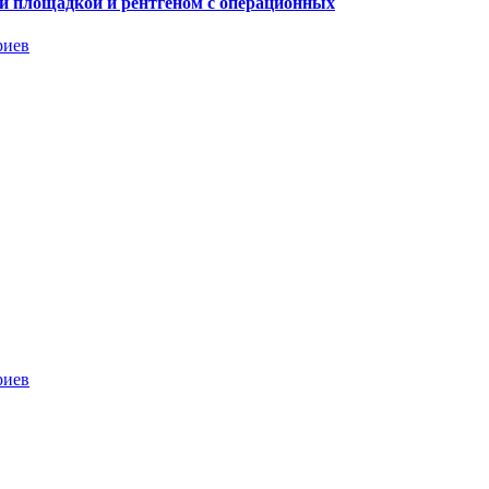
й площадкой и рентгеном с операционных
риев
риев