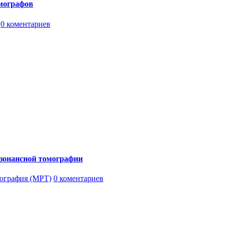
мографов
0 коментариев
зонансной томографии
ография (МРТ)
0 коментариев