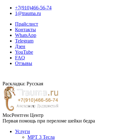
+7(910)466-56-74
1@trauma.ru
Прайслист
Контакты
WhatsApp
Telegram
Дзен
YouTube
FAQ
Отзывы
Раскладка: Русская
МосРентген Центр
Первая помощь при переломе шейки бедра
Услуги
МРТ 3 Тесла