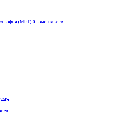
ография (МРТ)
0 коментариев
ому.
риев