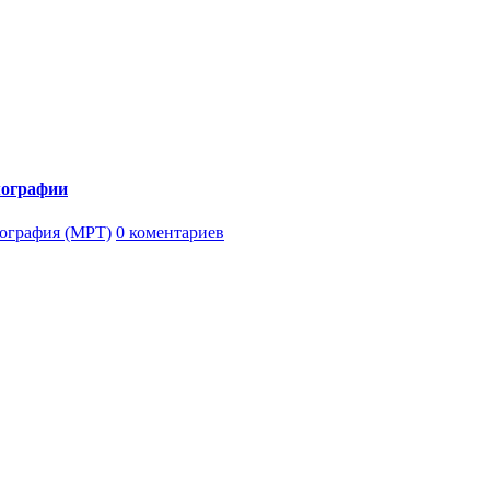
мографии
ография (МРТ)
0 коментариев