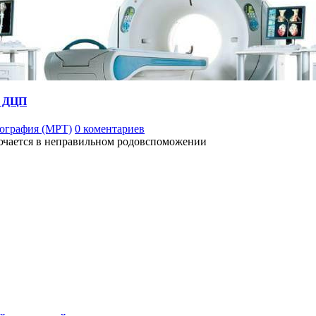
и ДЦП
ография (МРТ)
0 коментариев
лючается в неправильном родовспоможении