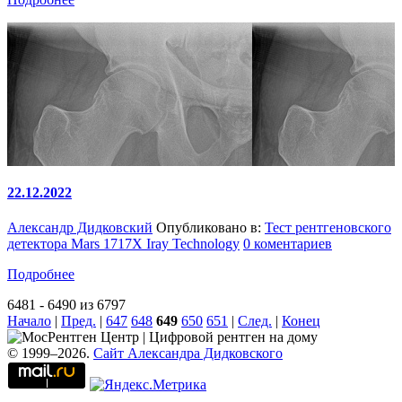
22.12.2022
Александр Дидковский
Опубликовано в:
Тест рентгеновского
детектора Mars 1717X Iray Technology
0 коментариев
Подробнее
6481 - 6490 из 6797
Начало
|
Пред.
|
647
648
649
650
651
|
След.
|
Конец
© 1999–2026.
Сайт Александра Дидковского